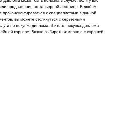
 диплома может быть полезна в случае, если у вас
 или продвижения по карьерной лестнице. В любом
же проконсультироваться с специалистами в данной
ментов, вы можете столкнуться с серьезными
луги по покупке диплома. В итоге, покупка диплома
ьнейшей карьере. Важно выбирать компанию с хорошей