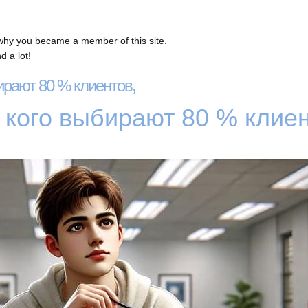
why you became a member of this site.
 a lot!
ирают 80 % клиентов,
 кого выбирают 80 % клие