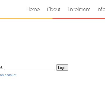
Home
About
Enrollment
Inf
rd:
 an account