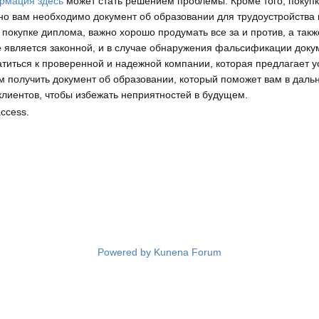
рмация здесь
может стать решением проблемы. Кроме того, покупка
 но вам необходимо документ об образовании для трудоустройства
о покупке диплома, важно хорошо продумать все за и против, а так
е является законной, и в случае обнаружения фальсификации доку
титься к проверенной и надежной компании, которая предлагает ус
 получить документ об образовании, который поможет вам в дал
лиентов, чтобы избежать неприятностей в будущем.
access.
Powered by
Kunena Forum