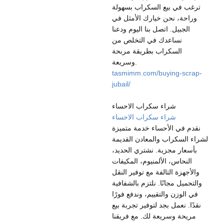
ترغب في بيع السكراب بسهولة
وراحة، نحن خيارك الأمثل في
الجبيل. اتصل بنا اليوم ودعنا
نساعدك في التخلص من
السكراب بطريقة مربحة
وسريعة.
tasmimm.com/buying-scrap-
jubail/
شراء سكراب الاحساء
شراء سكراب الاحساء
نقدم في الأحساء خدمة متميزة
لشراء السكراب والمعادن القديمة
بأسعار مجزية. نشتري الحديد،
النحاس، الألمنيوم، المكيفات
والأجهزة التالفة مع توفير النقل
والتحميل مجانًا. نلتزم بالشفافية
في الوزن والتقييم، وندفع فورًا
نقدًا. نعمل بجد لتوفير تجربة بيع
مريحة وسريعة لك. مع فريقنا