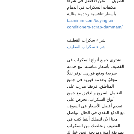
الطويل — نحن الأفضل في شراء
مكيفات السكراب في الدمام
بأسعار تنافسية وخدمة مثالية.
tasmimm.com/buying-air-
conditioners-scrap-dammam/
شراء سكراب القطيف
شراء سكراب القطيف
نشتري جميع أنواع السكراب في
القطيف بأسعار مناسبة، مع خدمة
سريعة ودفع فوري.. نوفر نقلًا
مجانيًا وخدمة فورية في جميع
المناطق. فريقنا مدرب على
التعامل السريع والدقيق مع جميع
أنواع السكراب. نحرص على
تقديم أفضل الأسعار في السوق،
مع الدفع النقدي في الحال. تواصل
معنا الآن لنصلك أينما كنت في
القطيف ونخلصك من السكراب
بطريقة آمنة ومربحة. نحن خيارك