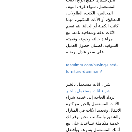
نحن نشتري جميع أنواع الأثاث
المستعمل، سواء غرف النوم،
المجالس، الكنب، الطاولات،
المطابخ، أو الأثاث المكتبي، مهما
كانت الكمية أو الحالة. يتم تقييم
الأثاث بدقة وشفافية تامة، مع
مراعاة حالته وجودته وقيمته
السوقية، لضمان حصول العميل
على سعر عادل يرضيه.
tasmimm.com/buying-used-
furniture-dammam/
شراء اثاث مستعمل بالخبر
شراء اثاث مستعمل بالخبر
تزداد الحاجة إلى خدمة شراء
الأثاث المستعمل بالخبر مع كثرة
الانتقال وتجديد الأثاث في المنازل
والشقق والمكاتب. نحن نوفر لك
خدمة متكاملة تساعدك على بيع
أثاثك المستعمل بسرعة وبأفضل