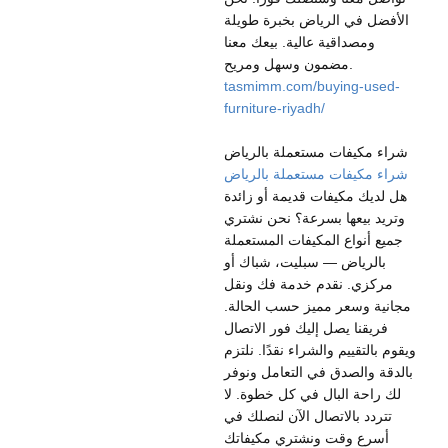
الأفضل في الرياض بخبرة طويلة
ومصداقية عالية. بيعك معنا
مضمون وسهل ومريح.
tasmimm.com/buying-used-
furniture-riyadh/
شراء مكيفات مستعملة بالرياض
شراء مكيفات مستعملة بالرياض
هل لديك مكيفات قديمة أو زائدة
وتريد بيعها بسرعة؟ نحن نشتري
جميع أنواع المكيفات المستعملة
بالرياض — سبليت، شباك أو
مركزي. نقدم خدمة فك ونقل
مجانية وسعر مميز حسب الحالة.
فريقنا يصل إليك فور الاتصال
ويقوم بالتقييم والشراء نقدًا. نلتزم
بالدقة والصدق في التعامل ونوفر
لك راحة البال في كل خطوة. لا
تتردد بالاتصال الآن لنصلك في
أسرع وقت ونشتري مكيفاتك