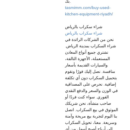
بك.
tasmimm.com/buy-used-
kitchen-equipment-riyadh/
شراء سكراب بالرياض
شراء سكراب بالرياض
نحن من الشركات الرائدة في
شراء السكراب بمدينة الرياض.
نشتري جميع أنواع المعادن
المستعملة، الأجهزة التالفة،
والسيارات القديمة بأسعار
منافسة. نصل إليك فورًا ونقوم
بتحميل السكراب دون أي تكلفة
إضافية. نحرص على المصداقية
في الوزن والسعر والدفع النقدي
الفوري. سواء كنت فردًا أو
صاحب منشأة، نحن شريكك
الموثوق في بيع السكراب. اتصل
بنا اليوم لتجربة بيع مريحة وآمنة
وسريعة. معنا، تحويل السكراب
إلى أرباح أصبح أسهل من أي