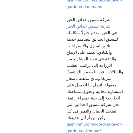
tasmimm.com/coordinator-of-
gardens-dammam/
شركة تنسيق حدائق الخبر
شركة تنسيق حدائق الخبر
في الخبر، نقدم حلولًا متكاملة
لتنسيق الحدائق بتصاميم حديثة
تلائم المنازل والاستراحات
والفنادق. نعتمد على الإبداع
والدقة في تنفيذ المشاريع من
الزراعة إلى تركيب العشب
والشلالات. فريقنا يضمن لك تنفيذًا
سريعًا ونتائج مذهلة بأسعار
معقولة. اتصل بنا لتحصل على
استشارة مجانية وتحويل مساحتك
الخارجية إلى جنة خضراء رائعة.
نحن شركة تنسيق الحدائق التي
تمنحك الجمال والتميز في كل
ركن من أركان حديقتك.
tasmimm.com/coordinator-of-
gardens-alkhobar/