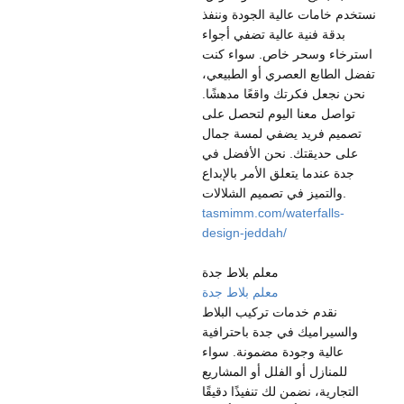
نستخدم خامات عالية الجودة وننفذ
بدقة فنية عالية تضفي أجواء
استرخاء وسحر خاص. سواء كنت
تفضل الطابع العصري أو الطبيعي،
نحن نجعل فكرتك واقعًا مدهشًا.
تواصل معنا اليوم لتحصل على
تصميم فريد يضفي لمسة جمال
على حديقتك. نحن الأفضل في
جدة عندما يتعلق الأمر بالإبداع
والتميز في تصميم الشلالات.
tasmimm.com/waterfalls-
design-jeddah/
معلم بلاط جدة
معلم بلاط جدة
نقدم خدمات تركيب البلاط
والسيراميك في جدة باحترافية
عالية وجودة مضمونة. سواء
للمنازل أو الفلل أو المشاريع
التجارية، نضمن لك تنفيذًا دقيقًا