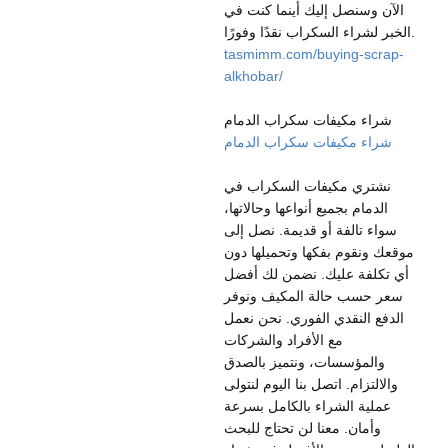
الآن وسنصل إليك أينما كنت في
الخبر لشراء السكراب نقدًا وفورًا.
tasmimm.com/buying-scrap-
alkhobar/
شراء مكيفات سكراب الدمام
شراء مكيفات سكراب الدمام
نشتري مكيفات السكراب في
الدمام بجميع أنواعها وحالاتها،
سواء تالفة أو قديمة. نصل إلى
موقعك ونقوم بفكها وتحميلها دون
أي تكلفة عليك. نضمن لك أفضل
سعر حسب حالة المكيف ونوفر
الدفع النقدي الفوري. نحن نعمل
مع الأفراد والشركات
والمؤسسات، ونتميز بالصدق
والالتزام. اتصل بنا اليوم لنتولى
عملية الشراء بالكامل بسرعة
وأمان. معنا لن تحتاج للبحث