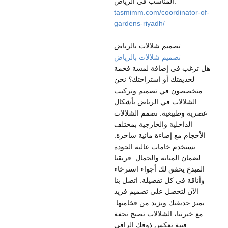
المناسب في الرياض.
tasmimm.com/coordinator-of-
gardens-riyadh/
تصميم شلالات بالرياض
تصميم شلالات بالرياض
هل ترغب في إضافة لمسة فخمة
لحديقتك أو استراحتك؟ نحن
متخصصون في تصميم وتركيب
الشلالات في الرياض بأشكال
عصرية وطبيعية. نصمم الشلالات
الداخلية والخارجية بمختلف
الأحجام مع إضاءة مائية ساحرة.
نستخدم خامات عالية الجودة
لضمان المتانة والجمال. فريقنا
المبدع يحقق لك أجواء استرخاء
وأناقة في كل تفصيلة. اتصل بنا
الآن لتحصل على تصميم فريد
يميز حديقتك ويزيد من فخامتها.
مع خبرتنا، الشلالات تصبح تحفة
فنية تعكس ذوقك الراقي.