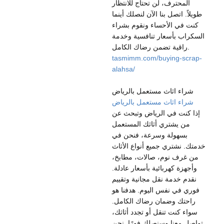
المحترف، لن تحتاج للانتظار
طويلاً. اتصل بنا الآن لنصلك أينما
كنت في الأحساء ونقوم بشراء
السكراب بأسعار تنافسية وخدمة
راقية تضمن رضاك الكامل.
tasmimm.com/buying-scrap-
alahsa/
شراء اثاث مستعمل بالرياض
شراء اثاث مستعمل بالرياض
إذا كنت في الرياض وتبحث عن
من يشتري أثاثك المستعمل
بسهولة وسرعة، فنحن في
خدمتك. نشتري جميع أنواع الأثاث
من غرف نوم، صالات، مطابخ،
وأجهزة كهربائية بأسعار عادلة.
نقدم خدمة نقل مجانية وتقييم
فوري في نفس اليوم. هدفنا هو
راحتك وضمان رضاك الكامل.
سواء كنت تنقل أو تجدد أثاثك،
تواصل معنا وسنصلك فورًا. نحن